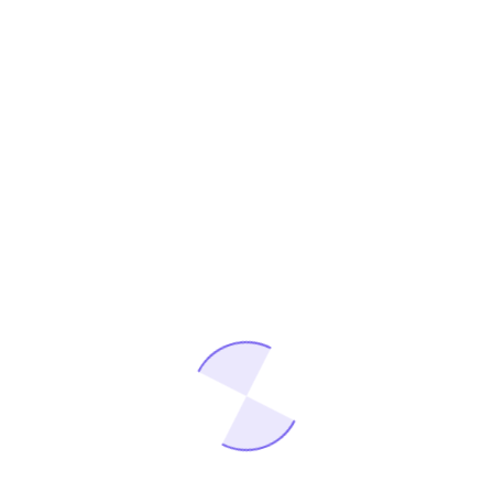
adar önemlidir ve işletmenizi nasıl etkiler?
Et
 kalıcı bir etki bırakır. İyi bir kurumsal kimlik,
çi olduğunu gösterir. İlk izlenim, potansiyel
nınmasını sağlar. Logonuz, renkleriniz ve diğer marka
tırır. Müşteriler, logonuzu gördüklerinde hemen
imlik farklılığınızı ortaya koymanıza yardımcı olur.
ı sağlar. Müşteriler, farklı ve özgün olanı tercih ederler.