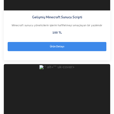
Gelişmiş Minecraft Sunucu Scripti
Minecraft sunucu yöneticilerin işlerini hafifletmeyi amaçlayan bir yazılımdır
100 TL
Ürün Detayı
" alt="" uk-cover>