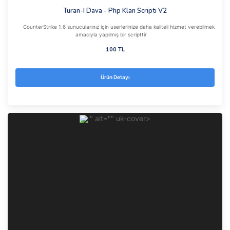
Turan-I Dava - Php Klan Scripti V2
CounterStrike 1.6 sunucularınız için userlerinize daha kaliteli hizmet verebilmek
amacıyla yapılmış bir scripttir
100 TL
Ürün Detayı
" alt="" uk-cover>