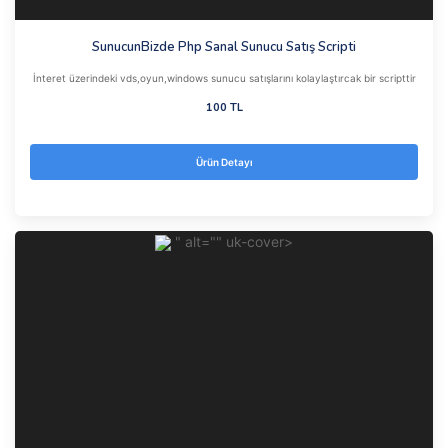
SunucunBizde Php Sanal Sunucu Satış Scripti
İnteret üzerindeki vds,oyun,windows sunucu satışlarını kolaylaştırcak bir scripttir
100 TL
Ürün Detayı
" alt="" uk-cover>