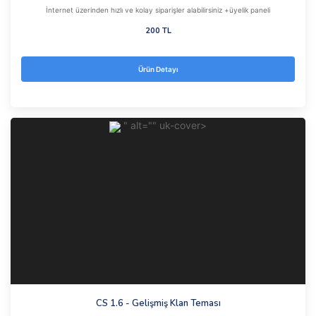
İnternet üzerinden hızlı ve kolay siparişler alabilirsiniz +üyelik paneli
200 TL
Ürün Detayı
" alt="" uk-cover>
CS 1.6 - Gelişmiş Klan Teması