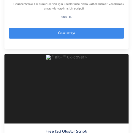
CounterStrike 1.6 sunucularınız için userlerinize daha kaliteli hizmet verebilmek
amacıyla yapılmış bir scripttir
100 TL
Ürün Detayı
" alt="" uk-cover>
FreeTS3 Oluştur Scripti