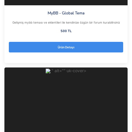
MyBB - Global Tema
Gelişmiş mybb teması ve eklentileri ile kendinize özgün bir forum kurabilirsiniz
500 TL
Ürün Detayı
" alt="" uk-cover>