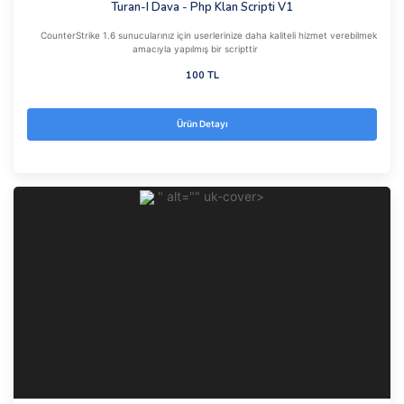
Turan-I Dava - Php Klan Scripti V1
CounterStrike 1.6 sunucularınız için userlerinize daha kaliteli hizmet verebilmek
amacıyla yapılmış bir scripttir
100 TL
Ürün Detayı
" alt="" uk-cover>