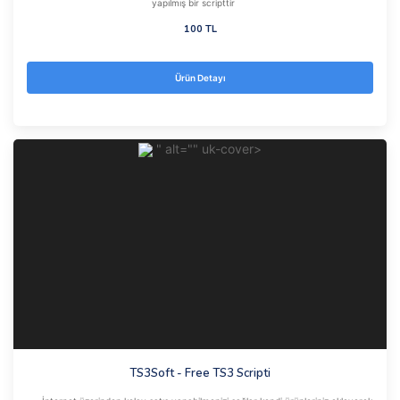
yapılmış bir scripttir
100 TL
Ürün Detayı
" alt="" uk-cover>
TS3Soft - Free TS3 Scripti