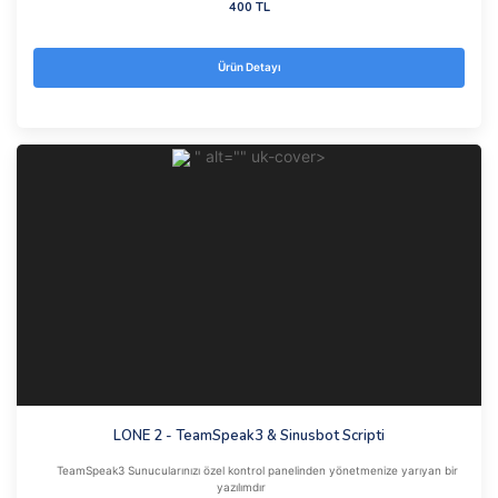
400 TL
Ürün Detayı
" alt="" uk-cover>
LONE 2 - TeamSpeak3 & Sinusbot Scripti
TeamSpeak3 Sunucularınızı özel kontrol panelinden yönetmenize yarıyan bir
yazılımdır