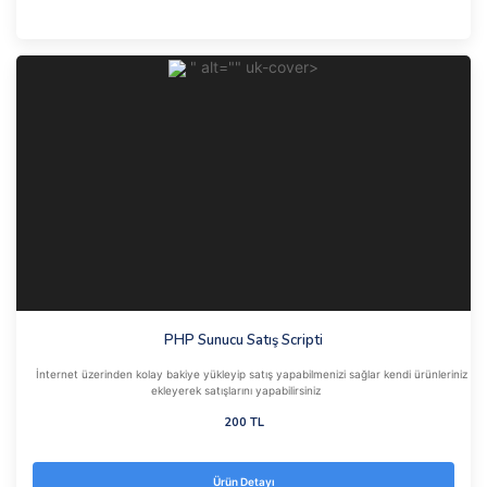
" alt="" uk-cover>
PHP Sunucu Satış Scripti
İnternet üzerinden kolay bakiye yükleyip satış yapabilmenizi sağlar kendi ürünleriniz
ekleyerek satışlarını yapabilirsiniz
200 TL
Ürün Detayı