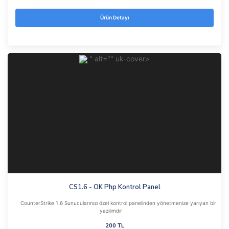
Ürün Detayı
" alt="" uk-cover>
CS1.6 - OK Php Kontrol Panel
CounterStrike 1.6 Sunucularınızı özel kontrol panelinden yönetmenize yarıyan bir
yazılımdır
200 TL