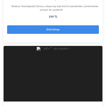
Bedava TeamSpeak3 Sunucu oluşturup özel kontrol panelinden yönetmenize
yarıyan bir yazılımdır
100 TL
Ürün Detayı
" alt="" uk-cover>