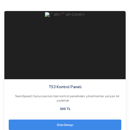
" alt="" uk-cover>
TS3 Kontrol Paneli
TeamSpeak3 Sunucularınızı özel kontrol panelinden yönetmenize yarıyan bir
yazılımdır
300 TL
Ürün Detayı