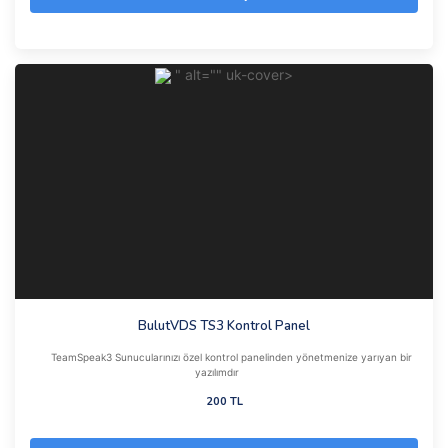
" alt="" uk-cover>
BulutVDS TS3 Kontrol Panel
TeamSpeak3 Sunucularınızı özel kontrol panelinden yönetmenize yarıyan bir
yazılımdır
200 TL