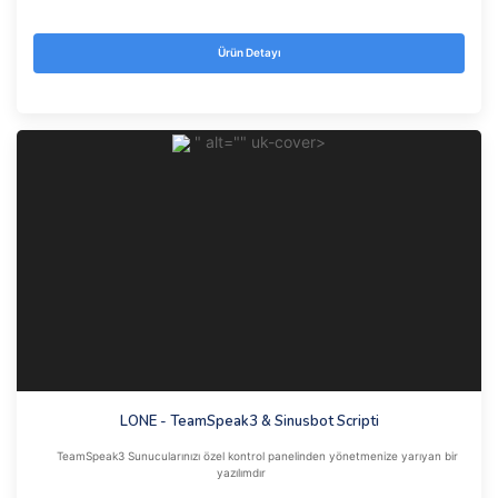
Ürün Detayı
" alt="" uk-cover>
LONE - TeamSpeak3 & Sinusbot Scripti
TeamSpeak3 Sunucularınızı özel kontrol panelinden yönetmenize yarıyan bir
yazılımdır