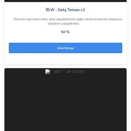
BLW - Satış Teması v1
İnternet üzerinden kolay satış yapabilmenizi sağlar kendi ürünleriniz ekleyerek
satışlarını yapabilirsiniz
50 TL
Ürün Detayı
" alt="" uk-cover>