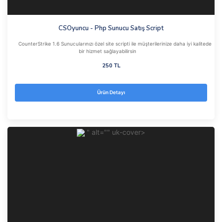
CSOyuncu - Php Sunucu Satış Script
CounterStrike 1.6 Sunucularınızı özel site scripti ile müşterilerinize daha iyi kalitede
bir hizmet sağlayabilirsin
250 TL
Ürün Detayı
" alt="" uk-cover>