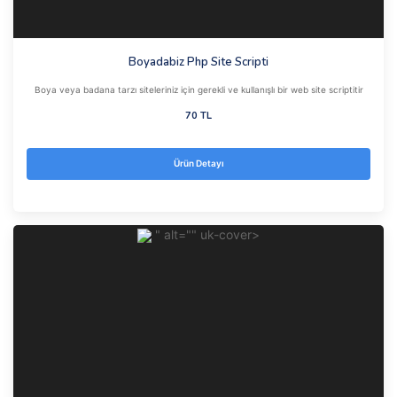
Boyadabiz Php Site Scripti
Boya veya badana tarzı siteleriniz için gerekli ve kullanışlı bir web site scriptitir
70 TL
Ürün Detayı
" alt="" uk-cover>