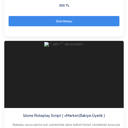
300 TL
Ürün Detayı
" alt="" uk-cover>
İzlone Roleplay Script ( +Market,Bakiye,Üyelik )
Roleplay sunucularınız için userlerinize daha kaliteli hizmet verebilmek amacıyla