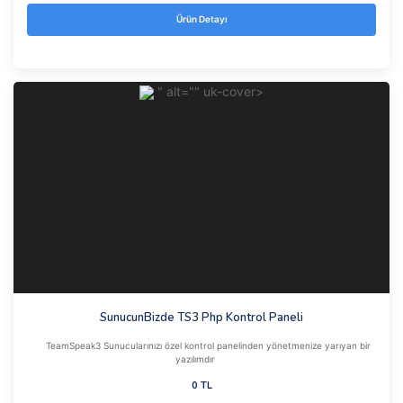
Ürün Detayı
" alt="" uk-cover>
SunucunBizde TS3 Php Kontrol Paneli
TeamSpeak3 Sunucularınızı özel kontrol panelinden yönetmenize yarıyan bir
yazılımdır
0 TL