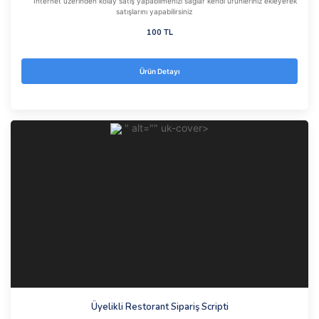
İnternet üzerinden kolay satış yapabilmenizi sağlar kendi ürünleriniz ekleyerek
satışlarını yapabilirsiniz
100 TL
Ürün Detayı
" alt="" uk-cover>
Üyelikli Restorant Sipariş Scripti