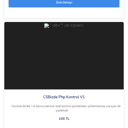
Ürün Detayı
" alt="" uk-cover>
CSBizde Php Kontrol V1
CounterStrike 1.6 Sunucularınızı özel kontrol panelinden yönetmenize yarıyan bir
yazılımdır
100 TL