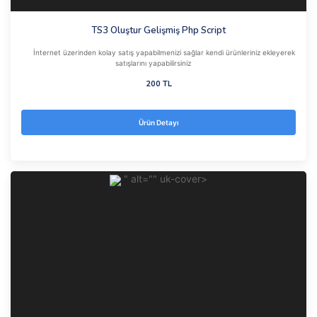
TS3 Oluştur Gelişmiş Php Script
İnternet üzerinden kolay satış yapabilmenizi sağlar kendi ürünleriniz ekleyerek
satışlarını yapabilirsiniz
200 TL
Ürün Detayı
" alt="" uk-cover>